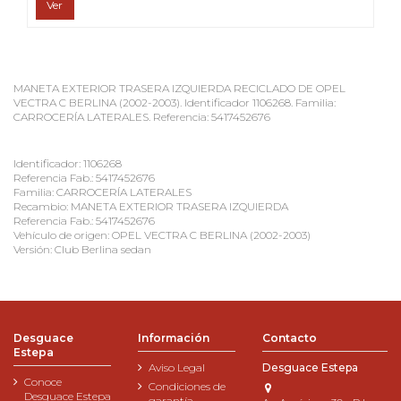
Ver
MANETA EXTERIOR TRASERA IZQUIERDA RECICLADO DE OPEL
VECTRA C BERLINA (2002-2003). Identificador 1106268. Familia:
CARROCERÍA LATERALES. Referencia: 5417452676
Identificador: 1106268
Referencia Fab.: 5417452676
Familia: CARROCERÍA LATERALES
Recambio: MANETA EXTERIOR TRASERA IZQUIERDA
Referencia Fab.: 5417452676
Vehículo de origen: OPEL VECTRA C BERLINA (2002-2003)
Versión: Club Berlina sedan
Desguace
Información
Contacto
Estepa
Aviso Legal
Desguace Estepa
Conoce
Condiciones de
Desguace Estepa
garantía