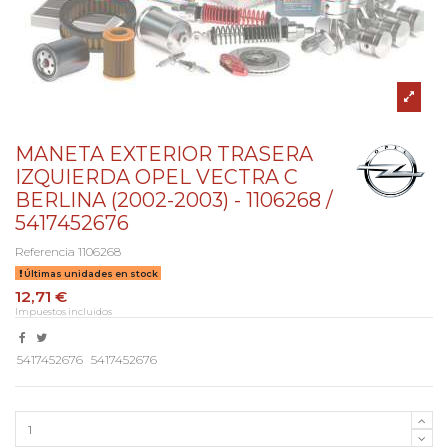
MANETA EXTERIOR TRASERA
IZQUIERDA OPEL VECTRA C
BERLINA (2002-2003) - 1106268 /
5417452676
Referencia
1106268
Últimas unidades en stock
12,71 €
Impuestos incluidos
5417452676
5417452676