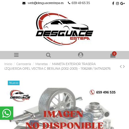
web@desguaceestepa.es
659 49 65 35
0
Inicio
Carrocería
Manetas
MANETA EXTERIOR TRASERA
IZQUIERDA OPEL VECTRA C BERLINA (2002-2003) - 1106268 / 5417452676
Nuevo