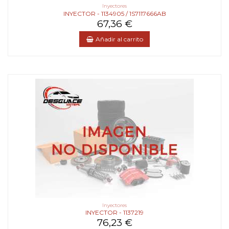
Inyectores
INYECTOR - 1134905 / 1S7117666AB
67,36 €
Añadir al carrito
Inyectores
INYECTOR - 1137219
76,23 €