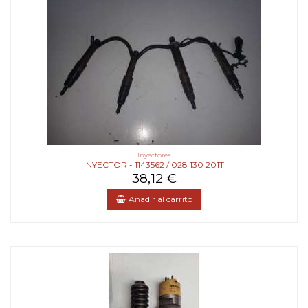
Inyectores
INYECTOR - 1143562 / 028 130 201T
38,12 €
Añadir al carrito