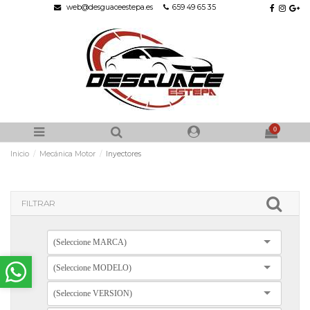
web@desguaceestepa.es
659 49 65 35
0
Inicio
Mecánica Motor
Inyectores
FILTRAR
(Seleccione MARCA)
(Seleccione MODELO)
(Seleccione VERSION)