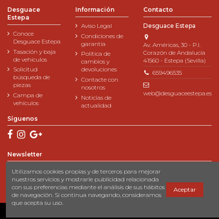
Desguace
Información
Contacto
Estepa
Aviso Legal
Desguace Estepa
Conoce
Condiciones de
Desguace Estepa
garantía
Av. Américas, 30 - P.I.
Tasación y baja
Corazón de Andalucía
Política de
de vehículos
41560 - Estepa (Sevilla)
cambios y
Solicitud
devoluciones
659496535
búsqueda de
Contacte con
piezas
nosotros
web@desguaceestepa.es
Campa de
Noticias de
vehículos
actualidad
Síguenos
Newsletter
Utilizamos cookies propias y de terceros para mejorar
nuestros servicios y mostrarle publicidad relacionada
con sus preferencias mediante el análisis de sus hábitos
Aceptar
de navegación. Si continua navegando, consideramos
que acepta su uso.
© 2023 Desguace Estepa
- Desarrollado por:
Cibersia Web Solutions