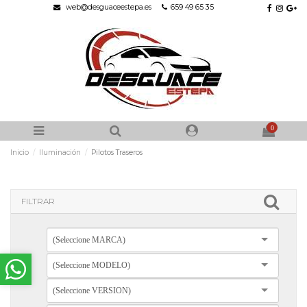
web@desguaceestepa.es
659 49 65 35
0
Inicio
Iluminación
Pilotos Traseros
FILTRAR
(Seleccione MARCA)
(Seleccione MODELO)
(Seleccione VERSION)