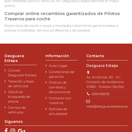
que necesites para tu vehículo, en Desguace Estepa siempre al mejor
precio.
Comprar online recambios garantizados de Pilotos
Traseros para coche
Recambios de coche nuevos y reciclados totalmente garantizados a
precios imbatibles. Servicio profesional y de calidad.
Desguace
Información
Contacto
Estepa
Aviso Legal
Desguace Estepa
Conoce
Condiciones de
Desguace Estepa
garantía
Av. Américas, 30 - P.I.
Tasación y baja
Corazón de Andalucía
Política de
de vehículos
41560 - Estepa (Sevilla)
cambios y
Solicitud
devoluciones
659496535
búsqueda de
Contacte con
piezas
nosotros
web@desguaceestepa.es
Campa de
Noticias de
vehículos
actualidad
Síguenos