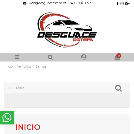
web@desguaceestepa.es
659 49 65 35
0
Inicio
Vehiculos
Campa
FILTRAR
INICIO