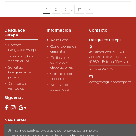
1
2
3
…
17
Desguace
Información
Contacto
Estepa
Aviso Legal
Desguace Estepa
Conoce
Condiciones de
Desguace Estepa
garantía
Av. Américas, 30 - P.I.
Tasación y baja
Corazón de Andalucía
Política de
de vehículos
41560 - Estepa (Sevilla)
cambios y
Solicitud
devoluciones
659496535
búsqueda de
Contacte con
piezas
nosotros
web@desguaceestepa.es
Campa de
Noticias de
vehículos
actualidad
Síguenos
Newsletter
Utilizamos cookies propias y de terceros para mejorar
nuestros servicios y mostrarle publicidad relacionada