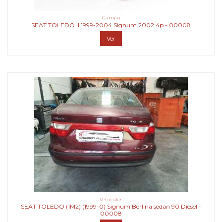
Campa
SEAT TOLEDO II 1999-2004 Signum 2002 4p - 00008
Ver
Vehiculos
SEAT TOLEDO (1M2) (1999-0) Signum Berlina sedan 90 Diesel -
00008