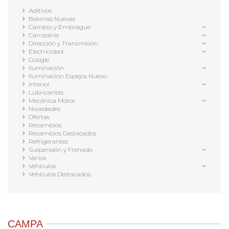
Aditivos
Baterias Nuevas
Cambio y Embrague
Carrocería
Dirección y Transmisión
Electricidad
Google
Iluminación
Iluminacion Espejos Nuevo
Interior
Lubricantes
Mecánica Motor
Novedades
Ofertas
Recambios
Recambios Destacados
Refrigerantes
Suspensión y Frenado
Varios
Vehiculos
Vehículos Destacados
CAMPA