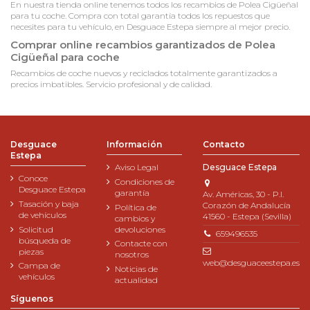
En nuestra tienda online tenemos todos los recambios de Polea Cigüeñal
para tu coche. Compra con total garantía todos los repuestos que
necesites para tu vehículo, en Desguace Estepa siempre al mejor precio.
Comprar online recambios garantizados de Polea
Cigüeñal para coche
Recambios de coche nuevos y reciclados totalmente garantizados a
precios imbatibles. Servicio profesional y de calidad.
Desguace
Información
Contacto
Estepa
Aviso Legal
Desguace Estepa
Conoce
Condiciones de
Desguace Estepa
garantía
Av. Américas, 30 - P.I.
Tasación y baja
Corazón de Andalucía
Política de
de vehículos
41560 - Estepa (Sevilla)
cambios y
Solicitud
devoluciones
659496535
búsqueda de
Contacte con
piezas
nosotros
web@desguaceestepa.es
Campa de
Noticias de
vehículos
actualidad
Síguenos