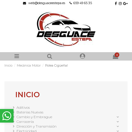
web@desguaceestepa.es
659 49 65 35
0
Inicio
Mecánica Motor
Polea Cigüeñal
INICIO
Aditivos
Baterias Nuevas
Cambio y Embrague
Carrocería
Dirección y Transmisión
Electricidad