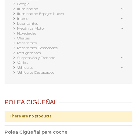
Google
Iluminación
Iluminacion Espejos Nuevo
Interior
Lubricantes
Mecánica Motor
Novedades
Ofertas
Recambios
Recambios Destacados
Refrigerantes
Suspensión y Frenado
Varios
Vehiculos
Vehículos Destacados
POLEA CIGÜEÑAL
There are no products.
Polea Cigüeñal para coche