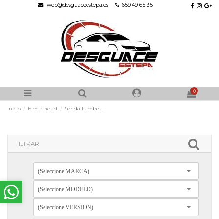
web@desguaceestepa.es
659 49 65 35
0
Inicio
Electricidad
Sonda Lambda
FILTRAR
(Seleccione MARCA)
(Seleccione MODELO)
(Seleccione VERSION)