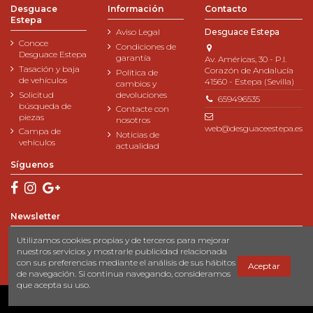
Desguace
Información
Contacto
Estepa
Aviso Legal
Desguace Estepa
Conoce
Condiciones de
Desguace Estepa
garantía
Av. Américas, 30 - P.I.
Tasación y baja
Corazón de Andalucía
Política de
de vehículos
41560 - Estepa (Sevilla)
cambios y
Solicitud
devoluciones
659496535
búsqueda de
Contacte con
piezas
nosotros
web@desguaceestepa.es
Campa de
Noticias de
vehículos
actualidad
Síguenos
Newsletter
Utilizamos cookies propias y de terceros para mejorar
nuestros servicios y mostrarle publicidad relacionada
con sus preferencias mediante el análisis de sus hábitos
Aceptar
de navegación. Si continua navegando, consideramos
que acepta su uso.
© 2023 Desguace Estepa
- Desarrollado por:
Cibersia Web Solutions