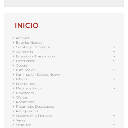
INICIO
Aditivos
Baterias Nuevas
Cambio y Embrague
Carrocería
Dirección y Transmisión
Electricidad
Google
Iluminación
Iluminacion Espejos Nuevo
Interior
Lubricantes
Mecánica Motor
Novedades
Ofertas
Recambios
Recambios Destacados
Refrigerantes
Suspensión y Frenado
Varios
Vehiculos