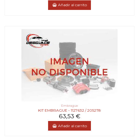
Añadir al carrito
Embrague
KIT EMBRAGUE - 1127632 / 2052T8
63,53 €
Añadir al carrito