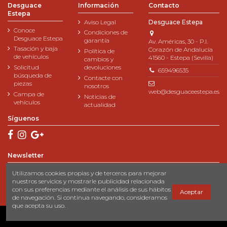
Desguace
Información
Contacto
Estepa
Aviso Legal
Desguace Estepa
Conoce
Condiciones de
Desguace Estepa
garantía
Av. Américas, 30 - P.I.
Tasación y baja
Corazón de Andalucía
Política de
de vehículos
41560 - Estepa (Sevilla)
cambios y
Solicitud
devoluciones
659496535
búsqueda de
Contacte con
piezas
nosotros
web@desguaceestepa.es
Campa de
Noticias de
vehículos
actualidad
Síguenos
Newsletter
Utilizamos cookies propias y de terceros para mejorar
nuestros servicios y mostrarle publicidad relacionada
con sus preferencias mediante el análisis de sus hábitos
Aceptar
de navegación. Si continua navegando, consideramos
que acepta su uso.
© 2023 Desguace Estepa
- Desarrollado por:
Cibersia Web Solutions