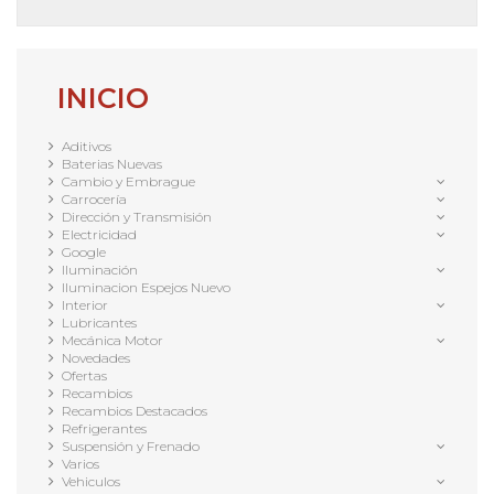
INICIO
Aditivos
Baterias Nuevas
Cambio y Embrague
Carrocería
Dirección y Transmisión
Electricidad
Google
Iluminación
Iluminacion Espejos Nuevo
Interior
Lubricantes
Mecánica Motor
Novedades
Ofertas
Recambios
Recambios Destacados
Refrigerantes
Suspensión y Frenado
Varios
Vehiculos