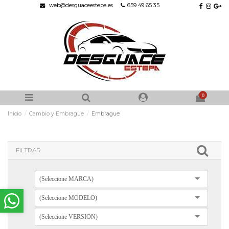
web@desguaceestepa.es
659 49 65 35
0
Inicio
Cambio y Embrague
Embrague
FILTRAR
(Seleccione MARCA)
(Seleccione MODELO)
(Seleccione VERSION)