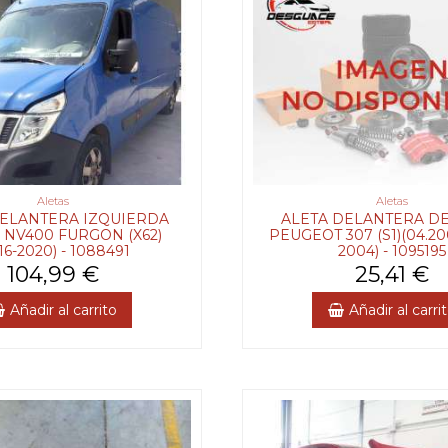
Aletas
Aletas
DELANTERA IZQUIERDA
ALETA DELANTERA D
 NV400 FURGON (X62)
PEUGEOT 307 (S1)(04.200
16-2020) - 1088491
2004) - 1095195
104,99 €
25,41 €
Añadir al carrito
Añadir al carri