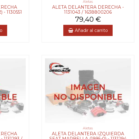
Aletas
ERECHA
ALETA DELANTERA DERECHA -
 - 1130551
1131043 / 1638800206
79,40 €
to
Añadir al carrito
Aletas
ERECHA
ALETA DELANTERA IZQUIERDA
 1131293 /
SEAT MARBELLA (1995-0) - 1131294