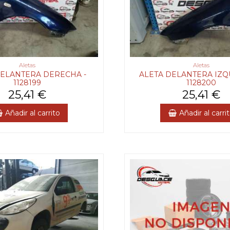
Aletas
Aletas
DELANTERA DERECHA -
ALETA DELANTERA IZQ
1128199
1128200
25,41 €
25,41 €
Añadir al carrito
Añadir al carri