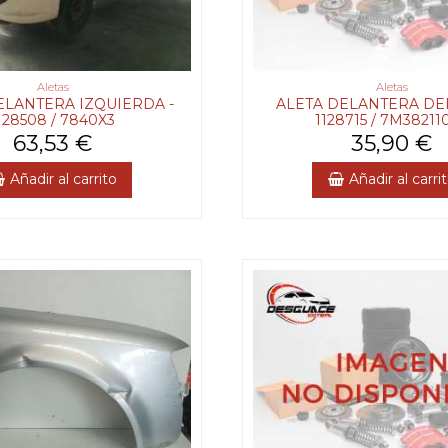
Aletas
Aletas
ELANTERA IZQUIERDA -
ALETA DELANTERA DE
128508 / 7840X3
1128715 / 7M38211
63,53 €
35,90 €
Añadir al carrito
Añadir al carri