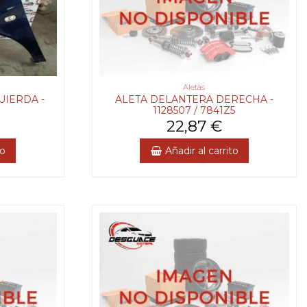
Aletas
UIERDA -
ALETA DELANTERA DERECHA -
1128507 / 7841Z5
22,87 €
to
Añadir al carrito