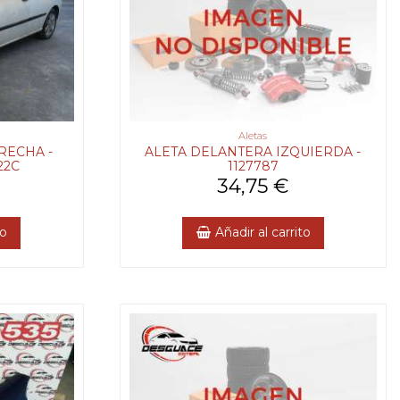
Aletas
RECHA -
ALETA DELANTERA IZQUIERDA -
22C
1127787
34,75 €
to
Añadir al carrito