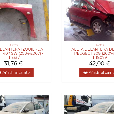
Aletas
Aletas
DELANTERA IZQUIERDA
ALETA DELANTERA D
 407 SW (2004-2007) -
PEUGEOT 308 (2007-2
1115637
1118079
31,76 €
42,00 €
Añadir al carrito
Añadir al carri