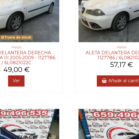
Fuera de stock
Aletas
Aletas
DELANTERA DERECHA
ALETA DELANTERA DE
A III 2005-2009 - 1127786
1127786 / 6L08210
/ 6L0821022C
57,17 €
49,00 €
Ver
Añadir al carri