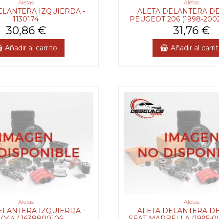
Aletas
Aletas
ELANTERA IZQUIERDA -
ALETA DELANTERA D
1130174
PEUGEOT 206 (1998-2002)
30,86 €
31,76 €
Añadir al carrito
Añadir al carri
Aletas
Aletas
ELANTERA IZQUIERDA -
ALETA DELANTERA D
1044 / 1638800106
SEAT MARBELLA (1995-0) -