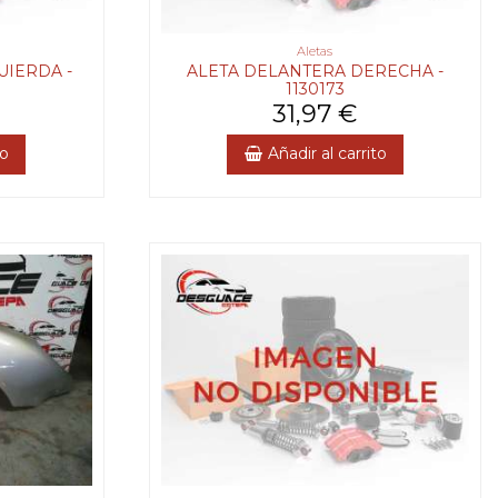
Aletas
UIERDA -
ALETA DELANTERA DERECHA -
1130173
31,97 €
to
Añadir al carrito