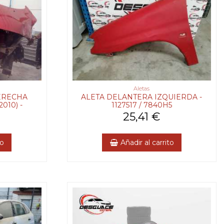
Aletas
ERECHA
ALETA DELANTERA IZQUIERDA -
010) -
1127517 / 7840H5
25,41 €
to
Añadir al carrito