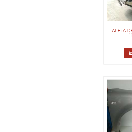
ALETA D
1