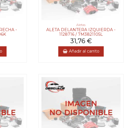
Aletas
RECHA -
ALETA DELANTERA IZQUIERDA -
06K
1128716 / 7M3821105L
31,76 €
to
Añadir al carrito