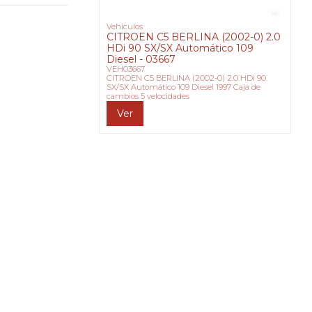
Vehiculos
CITROEN C5 BERLINA (2002-0) 2.0
HDi 90 SX/SX Automático 109
Diesel - 03667
VEH03667
CITROEN C5 BERLINA (2002-0) 2.0 HDi 90
SX/SX Automático 109 Diesel 1997 Caja de
cambios 5 velocidades
Ver