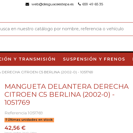
web@desguaceestepa.es
659 49 65 35
CIÓN Y TRANSMISIÓN
SUSPENSIÓN Y FRENOS
ERECHA CITROEN C5 BERLINA (2002-0) - 1051769
MANGUETA DELANTERA DERECHA
CITROEN C5 BERLINA (2002-0) -
1051769
Referencia
1051769
Últimas unidades en stock
42,56 €
Impuestos incluidos