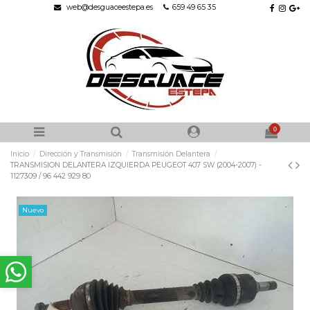
web@desguaceestepa.es
659 49 65 35
0
Inicio
Dirección y Transmisión
Transmisión Delantera
TRANSMISION DELANTERA IZQUIERDA PEUGEOT 407 SW (2004-2007) -
1127309 / 96 442 929 80
Nuevo