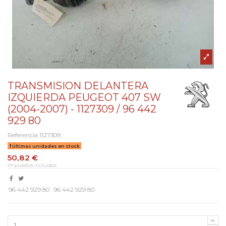
TRANSMISION DELANTERA
IZQUIERDA PEUGEOT 407 SW
(2004-2007) - 1127309 / 96 442
929 80
Referencia
1127309
Últimas unidades en stock
50,82 €
Impuestos incluidos
96 442 929 80
96 442 929 80