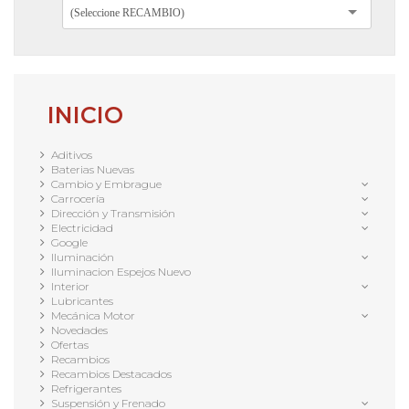
(Seleccione RECAMBIO)
INICIO
Aditivos
Baterias Nuevas
Cambio y Embrague
Carrocería
Dirección y Transmisión
Electricidad
Google
Iluminación
Iluminacion Espejos Nuevo
Interior
Lubricantes
Mecánica Motor
Novedades
Ofertas
Recambios
Recambios Destacados
Refrigerantes
Suspensión y Frenado