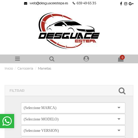
web@desguaceestepa.es
659 49 65 35
0
Inicio
Carrocería
Manetas
FILTRAR
(Seleccione MARCA)
(Seleccione MODELO)
(Seleccione VERSION)