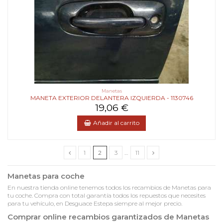
Manetas
MANETA EXTERIOR DELANTERA IZQUIERDA - 1130746
19,06 €
Añadir al carrito
1
2
3
…
11
Manetas para coche
En nuestra tienda online tenemos todos los recambios de Manetas para
tu coche. Compra con total garantía todos los repuestos que necesites
para tu vehículo, en Desguace Estepa siempre al mejor precio.
Comprar online recambios garantizados de Manetas