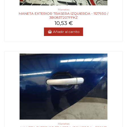
Manetas
MANETA EXTERIOR TRASERA IZQUIERDA - 1127930 /
3B0837207FFKZ
10,53 €
Añadir al carrito
Manetas