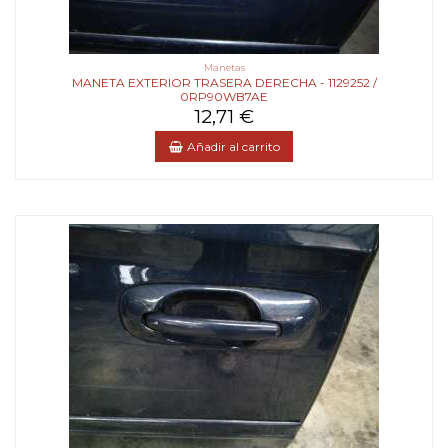
Manetas
MANETA EXTERIOR TRASERA DERECHA - 1129252 /
0RP90WB7AE
12,71 €
Añadir al carrito