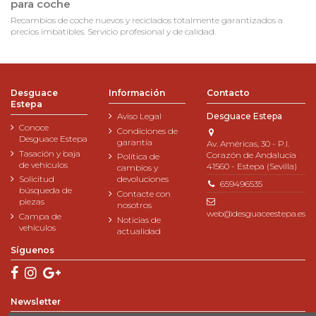
para coche
Recambios de coche nuevos y reciclados totalmente garantizados a
precios imbatibles. Servicio profesional y de calidad.
Desguace
Información
Contacto
Estepa
Aviso Legal
Desguace Estepa
Conoce
Condiciones de
Desguace Estepa
garantía
Av. Américas, 30 - P.I.
Tasación y baja
Corazón de Andalucía
Política de
de vehículos
41560 - Estepa (Sevilla)
cambios y
Solicitud
devoluciones
659496535
búsqueda de
Contacte con
piezas
nosotros
web@desguaceestepa.es
Campa de
Noticias de
vehículos
actualidad
Síguenos
Newsletter