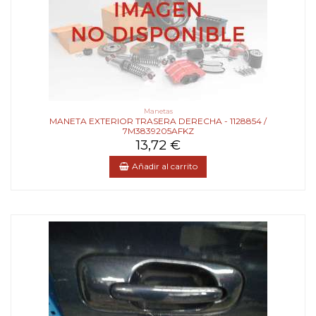
Manetas
MANETA EXTERIOR TRASERA DERECHA - 1128854 /
7M3839205AFKZ
13,72 €
Añadir al carrito